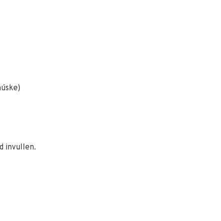
húske)
 invullen.