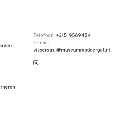
Telefoon:
+31519589454
E-mail:
arden
visserstrui@museummoddergat.nl
urneren