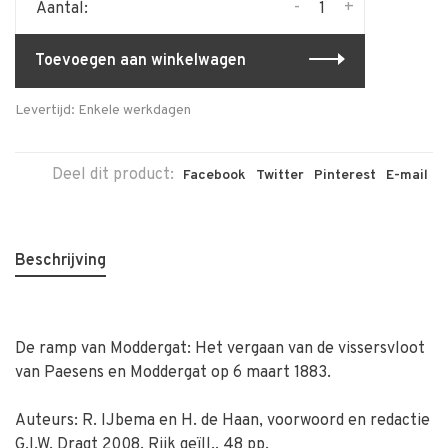
-
+
Aantal:
Toevoegen aan winkelwagen
Levertijd: Enkele werkdagen
Deel dit product:
Facebook
Twitter
Pinterest
E-mail
Beschrijving
De ramp van Moddergat: Het vergaan van de vissersvloot
van Paesens en Moddergat op 6 maart 1883.
Auteurs: R. IJbema en H. de Haan, voorwoord en redactie
G.I.W. Dragt 2008. Rijk geïll., 48 pp.